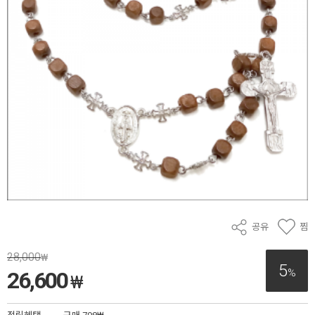
공유
찜
28,000
₩
5
%
26,600
₩