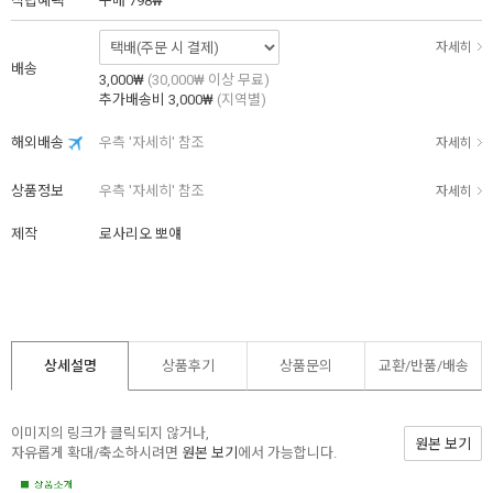
적립혜택
구매
798₩
자세히
배송
3,000₩
(30,000₩ 이상 무료)
추가배송비
3,000₩
(지역별)
해외배송
우측 '자세히' 참조
자세히
상품정보
우측 '자세히' 참조
자세히
제작
로사리오 뽀얘
상세설명
상품후기
상품문의
교환/반품/
배송
이미지의 링크가 클릭되지 않거나,
원본 보기
자유롭게 확대/축소하시려면
원본 보기
에서 가능합니다.