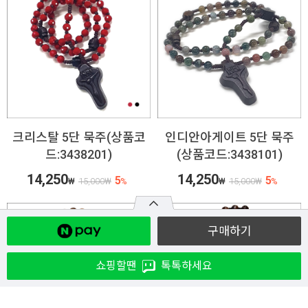
크리스탈 5단 묵주(상품코
인디안아게이트 5단 묵주
드:3438201)
(상품코드:3438101)
14,250
14,250
5
5
₩
15,000
₩
%
₩
15,000
₩
%
구매하기
쇼핑할땐
톡톡하세요