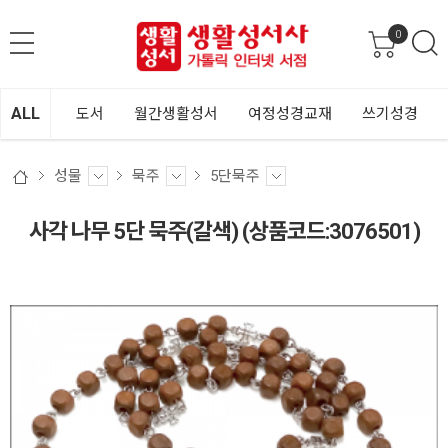
0
ALL
도서
월간생활성서
여정성경교재
쓰기성경
성물
묵주
5단묵주
사각 나무 5단 묵주(갈색) (상품코드:3076501)