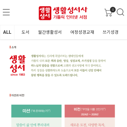
0
ALL
도서
월간생활성서
여정성경교재
쓰기성경