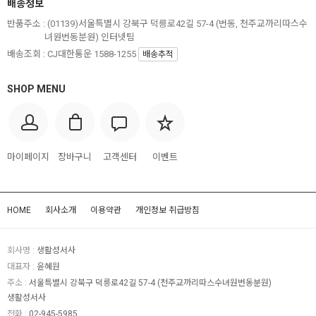
배송정보
반품주소 :
(01139)서울특별시 강북구 덕릉로42길 57-4 (번동, 천주교까리따스수
녀원번동분원) 인터넷팀
배송조회 : CJ대한통운 1588-1255
배송추적
SHOP MENU
마이페이지
장바구니
고객센터
이벤트
HOME
회사소개
이용약관
개인정보 취급방침
회사명 :
생활성서사
대표자 :
윤혜원
주소 :
서울특별시 강북구 덕릉로42길 57-4 (천주교까리따스수녀원번동분원)
생활성서사
전화 :
02-945-5985