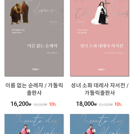
이름 없는 순례자 / 가톨릭
성녀 소화 데레사 자서전 /
출판사
가톨릭출판사
16,200
18,000
10
10
₩
18,000
₩
%
₩
20,000
₩
%