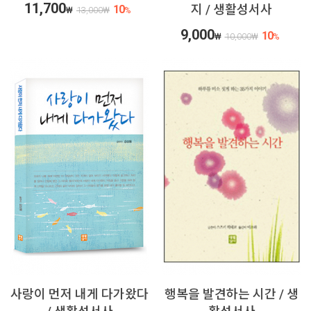
11,700
지 / 생활성서사
10
₩
13,000
₩
%
9,000
10
₩
10,000
₩
%
사랑이 먼저 내게 다가왔다
행복을 발견하는 시간 / 생