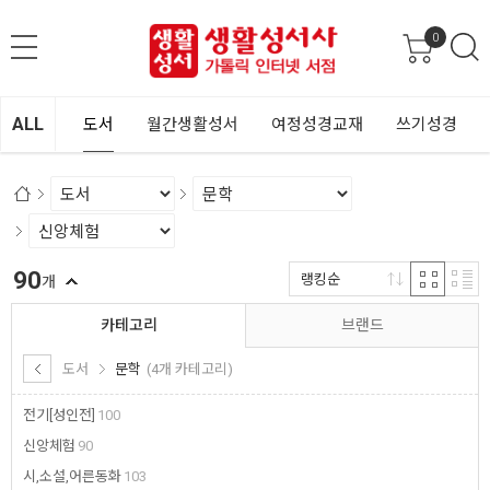
0
ALL
도서
월간생활성서
여정성경교재
쓰기성경
90
랭킹순
개
카테고리
브랜드
도서
문학
(4개 카테고리)
전기[성인전]
100
신앙체험
90
시,소설,어른동화
103