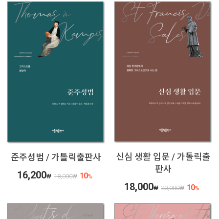
신심 생활 입문 / 가톨릭출
준주성범 / 가톨릭출판사
판사
16,200
10
₩
18,000
₩
%
18,000
10
₩
20,000
₩
%