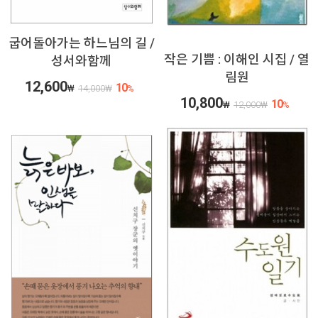
굽어돌아가는 하느님의 길 /
작은 기쁨 : 이해인 시집 / 열
성서와함께
림원
12,600
10
₩
14,000
₩
%
10,800
10
₩
12,000
₩
%