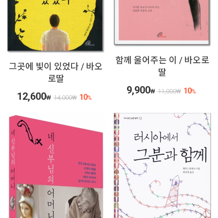
함께 울어주는 이 / 바오로
그곳에 빛이 있었다 / 바오
딸
로딸
9,900
10
₩
11,000
₩
%
12,600
10
₩
14,000
₩
%