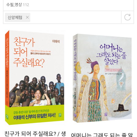
수필,명상
112
신앙체험
친구가 되어 주실래요? / 생
어머니는 그래도 되는 줄 알