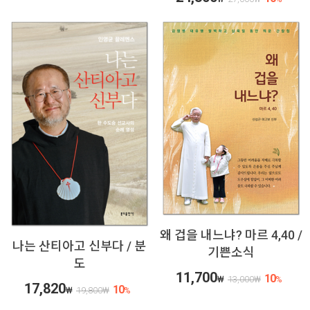
왜 겁을 내느냐? 마르 4,40 /
나는 산티아고 신부다 / 분
기쁜소식
도
11,700
10
₩
13,000
₩
%
17,820
10
₩
19,800
₩
%