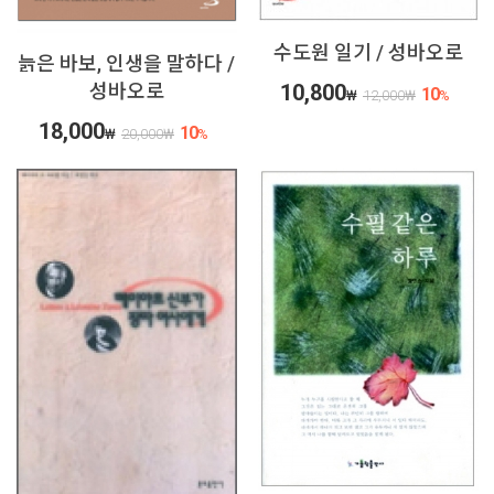
수도원 일기 / 성바오로
늙은 바보, 인생을 말하다 /
성바오로
10,800
10
₩
12,000
₩
%
18,000
10
₩
20,000
₩
%