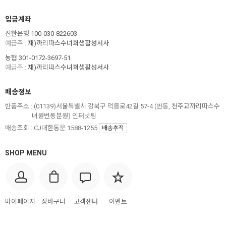
입금계좌
신한은행 100-030-822603
예금주 :
재)까리따스수녀회생활성서사
농협 301-0172-3697-51
예금주 :
재)까리따스수녀회생활성서사
배송정보
반품주소 :
(01139)서울특별시 강북구 덕릉로42길 57-4 (번동, 천주교까리따스수
녀원번동분원) 인터넷팀
배송조회 : CJ대한통운 1588-1255
배송추적
SHOP MENU
마이페이지
장바구니
고객센터
이벤트