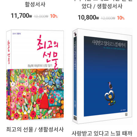
활성서사
았다 / 생활성서사
11,700
10
10,800
₩
13,000
₩
%
10
₩
12,000
₩
%
최고의 선물 / 생활성서사
사랑받고 있다고 느낄 때까