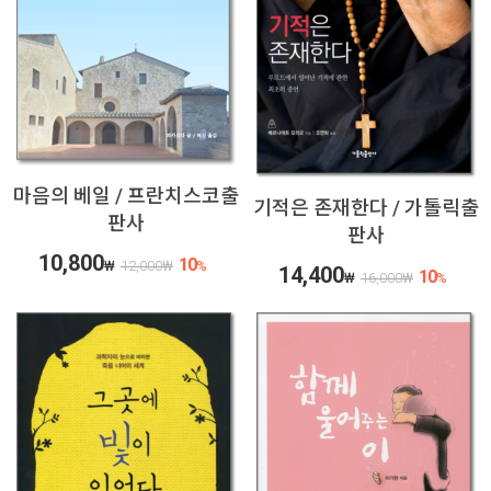
마음의 베일 / 프란치스코출
기적은 존재한다 / 가톨릭출
판사
판사
10,800
10
₩
12,000
₩
%
14,400
10
₩
16,000
₩
%