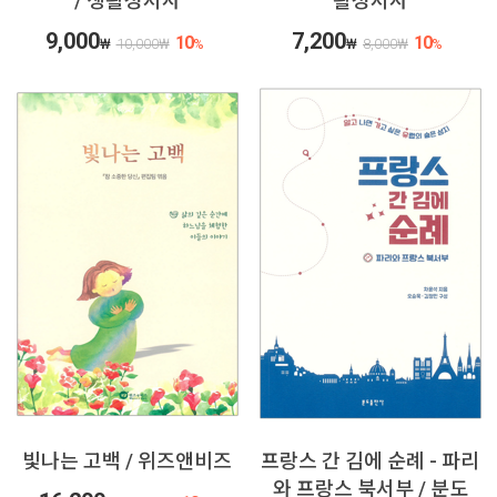
/ 생활성서사
활성서사
9,000
7,200
10
10
₩
10,000
₩
%
₩
8,000
₩
%
빛나는 고백 / 위즈앤비즈
프랑스 간 김에 순례 - 파리
와 프랑스 북서부 / 분도