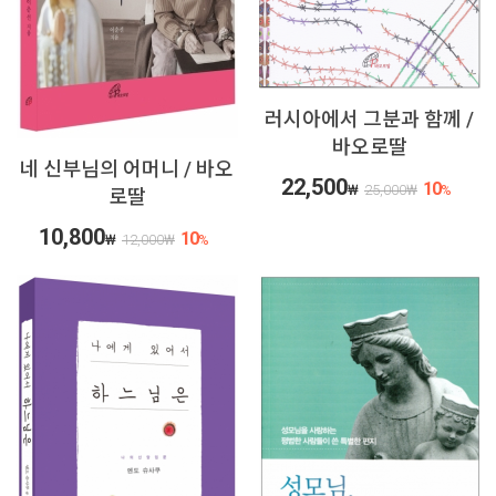
러시아에서 그분과 함께 /
바오로딸
네 신부님의 어머니 / 바오
22,500
10
₩
25,000
₩
%
로딸
10,800
10
₩
12,000
₩
%