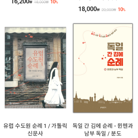
16,200
10
₩
18,000
₩
%
18,000
10
₩
20,000
₩
%
유럽 수도원 순례 1 / 가톨릭
독일 간 김에 순례 - 뮌헨과
신문사
남부 독일 / 분도