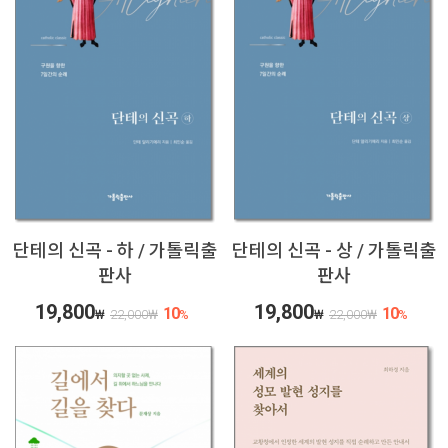
단테의 신곡 - 하 / 가톨릭출
단테의 신곡 - 상 / 가톨릭출
판사
판사
19,800
19,800
10
10
₩
22,000
₩
%
₩
22,000
₩
%