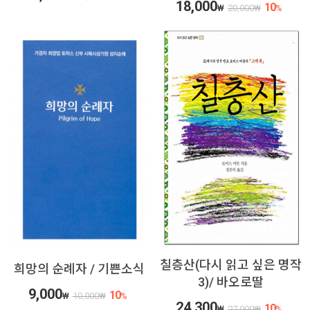
18,000
10
₩
20,000
₩
%
칠층산(다시 읽고 싶은 명작
희망의 순례자 / 기쁜소식
3)/ 바오로딸
9,000
10
₩
10,000
₩
%
24,300
10
₩
27,000
₩
%