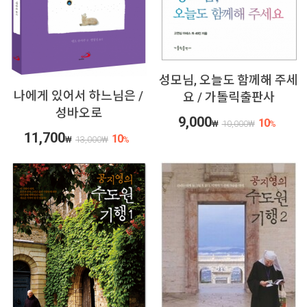
성모님, 오늘도 함께해 주세
나에게 있어서 하느님은 /
요 / 가톨릭출판사
성바오로
9,000
10
₩
10,000
₩
%
11,700
10
₩
13,000
₩
%