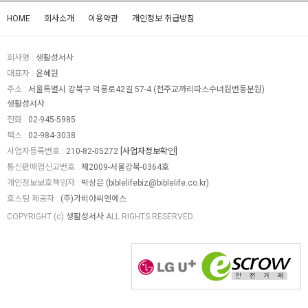
HOME
회사소개
이용약관
개인정보 취급방침
회사명 :
생활성서사
대표자 :
윤혜원
주소 :
서울특별시 강북구 덕릉로42길 57-4 (천주교까리따스수녀원번동분원)
생활성서사
전화 :
02-945-5985
팩스 :
02-984-3038
사업자등록번호 :
210-82-05272
[사업자정보확인]
통신판매업신고번호 :
제2009-서울강북-0364호
개인정보보호책임자 :
박상은 (
biblelifebiz@biblelife.co.kr
)
호스팅 제공자 :
(주)가비아씨엔에스
COPYRIGHT (c)
생활성서사
ALL RIGHTS RESERVED.