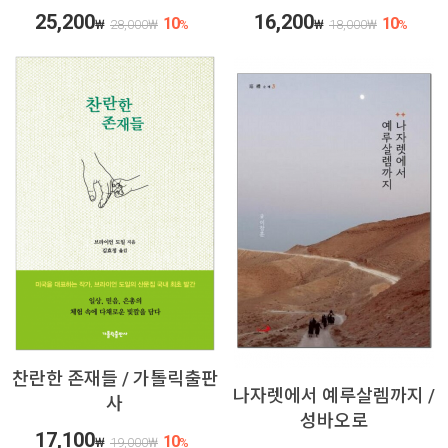
25,200
16,200
10
10
₩
28,000
₩
%
₩
18,000
₩
%
찬란한 존재들 / 가톨릭출판
나자렛에서 예루살렘까지 /
사
성바오로
17,100
10
₩
19,000
₩
%