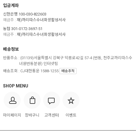
입금계좌
신한은행 100-030-822603
예금주 :
재)까리따스수녀회생활성서사
농협 301-0172-3697-51
예금주 :
재)까리따스수녀회생활성서사
배송정보
반품주소 :
(01139)서울특별시 강북구 덕릉로42길 57-4 (번동, 천주교까리따스수
녀원번동분원) 인터넷팀
배송조회 : CJ대한통운 1588-1255
배송추적
SHOP MENU
마이페이지
장바구니
고객센터
이벤트