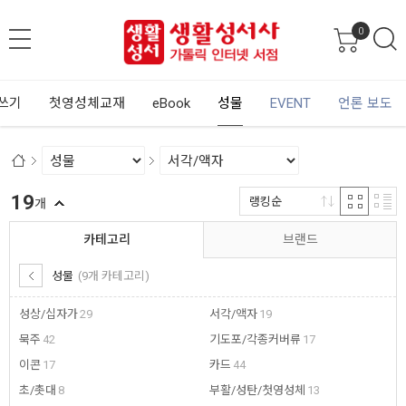
0
쓰기
첫영성체교재
eBook
성물
EVENT
언론 보도
19
랭킹순
개
카테고리
브랜드
성물
(9개 카테고리)
성상/십자가
29
서각/액자
19
묵주
42
기도포/각종커버류
17
이콘
17
카드
44
초/촛대
8
부활/성탄/첫영성체
13