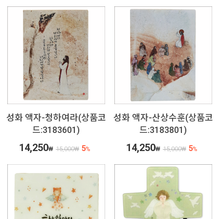
성화 액자-청하여라(상품코
성화 액자-산상수훈(상품코
드:3183601)
드:3183801)
14,250
14,250
5
5
₩
15,000
₩
%
₩
15,000
₩
%