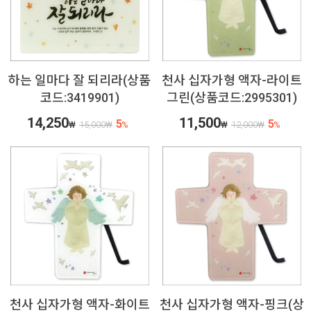
하는 일마다 잘 되리라(상품
천사 십자가형 액자-라이트
코드:3419901)
그린(상품코드:2995301)
14,250
11,500
5
5
₩
15,000
₩
%
₩
12,000
₩
%
천사 십자가형 액자-화이트
천사 십자가형 액자-핑크(상