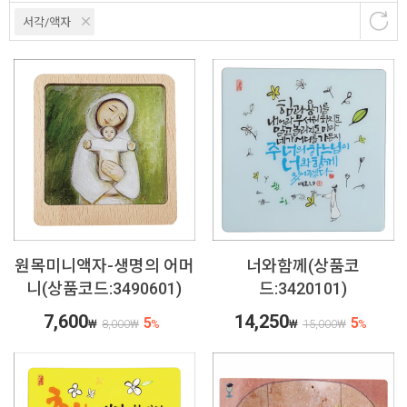
서각/액자
원목미니액자-생명의 어머
너와함께(상품코
니(상품코드:3490601)
드:3420101)
7,600
14,250
5
5
₩
8,000
₩
%
₩
15,000
₩
%