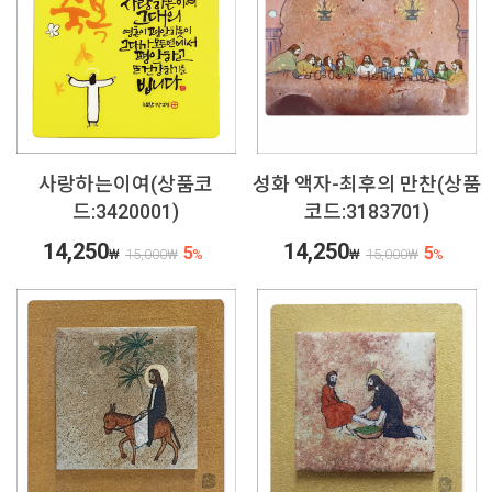
사랑하는이여(상품코
성화 액자-최후의 만찬(상품
드:3420001)
코드:3183701)
14,250
14,250
5
5
₩
15,000
₩
%
₩
15,000
₩
%