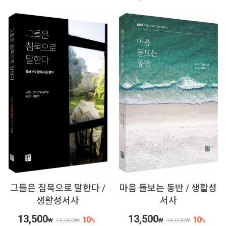
그들은 침묵으로 말한다 /
마음 돌보는 동반 / 생활성
생활성서사
서사
13,500
13,500
10
10
₩
15,000
₩
%
₩
15,000
₩
%