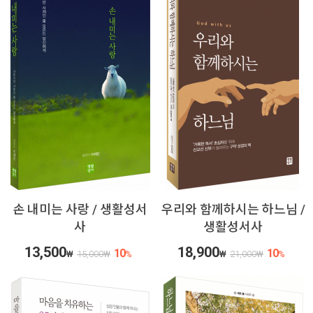
손 내미는 사랑 / 생활성서
우리와 함께하시는 하느님 /
사
생활성서사
13,500
18,900
10
10
₩
15,000
₩
%
₩
21,000
₩
%