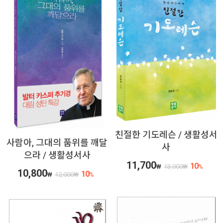
친절한 기도레슨 / 생활성서
사람아, 그대의 품위를 깨달
사
으라 / 생활성서사
11,700
10
₩
13,000
₩
%
10,800
10
₩
12,000
₩
%