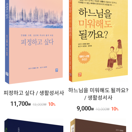
하느님을 미워해도 될까요?
피정하고 싶다 / 생활성서사
/ 생활성서사
11,700
10
₩
13,000
₩
%
9,000
10
₩
10,000
₩
%