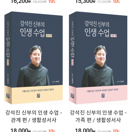
16,200
15,300
10
10
₩
18,000
₩
%
₩
17,000
₩
%
강석진 신부의 인생 수업 -
강석진 신부의 인생 수업 -
관계 편 / 생활성서사
가족 편 / 생활성서사
18,000
18,000
10
10
₩
20,000
₩
%
₩
20,000
₩
%