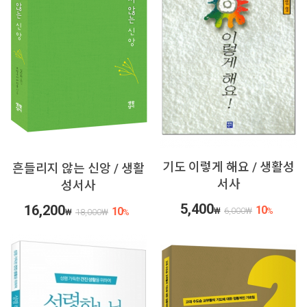
기도 이렇게 해요 / 생활성
흔들리지 않는 신앙 / 생활
서사
성서사
5,400
16,200
10
10
₩
6,000
₩
%
₩
18,000
₩
%