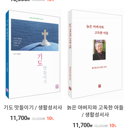
기도 맛들이기 / 생활성서사
늙은 아버지와 고독한 아들
/ 생활성서사
11,700
10
₩
13,000
₩
%
11,700
10
₩
13,000
₩
%