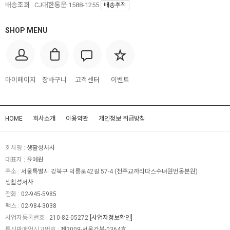
배송조회 : CJ대한통운 1588-1255
배송추적
SHOP MENU
마이페이지
장바구니
고객센터
이벤트
HOME
회사소개
이용약관
개인정보 취급방침
회사명 :
생활성서사
대표자 :
윤혜원
주소 :
서울특별시 강북구 덕릉로42길 57-4 (천주교까리따스수녀원번동분원)
생활성서사
전화 :
02-945-5985
팩스 :
02-984-3038
사업자등록번호 :
210-82-05272
[사업자정보확인]
통신판매업신고번호 :
제2009-서울강북-0364호