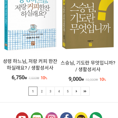
성령 하느님, 저랑 커피 한잔
스승님, 기도란 무엇입니까?
하실래요? / 생활성서사
/ 생활성서사
6,750
10
9,000
₩
7,500
₩
%
10
₩
10,000
₩
%
1
2
3
4
5