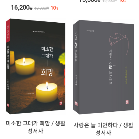
10
₩
15,000
₩
%
16,200
10
₩
18,000
₩
%
미소한 그대가 희망 / 생활
사랑은 늘 미안하다 / 생활
성서사
성서사