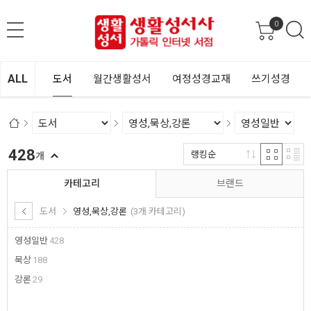
0
ALL
도서
월간생활성서
여정성경교재
쓰기성경
428
랭킹순
개
카테고리
브랜드
도서
영성,묵상,강론
(3개 카테고리)
영성일반
428
묵상
188
강론
29