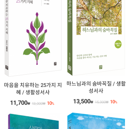
하느님과의 숨바꼭질 / 생활
마음을 치유하는 25가지 지
성서사
혜 / 생활성서사
13,500
10
11,700
₩
15,000
₩
%
10
₩
13,000
₩
%