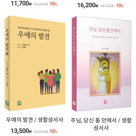
11,700
10
16,200
₩
13,000
₩
%
10
₩
18,000
₩
%
우애의 발견 / 생활성서사
주님, 당신 품 안에서 / 생활
성서사
13,500
10
₩
15,000
₩
%