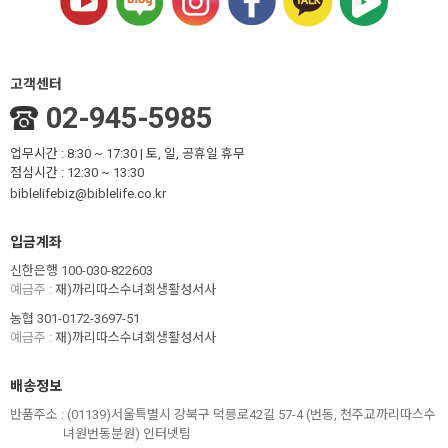
고객센터
02-945-5985
업무시간 : 8:30 ~ 17:30 | 토, 일, 공휴일 휴무
점심시간 : 12:30 ~ 13:30
biblelifebiz@biblelife.co.kr
입금계좌
신한은행 100-030-822603
예금주 :
재)까리따스수녀회생활성서사
농협 301-0172-3697-51
예금주 :
재)까리따스수녀회생활성서사
배송정보
반품주소 :
(01139)서울특별시 강북구 덕릉로42길 57-4 (번동, 천주교까리따스수
녀원번동분원) 인터넷팀