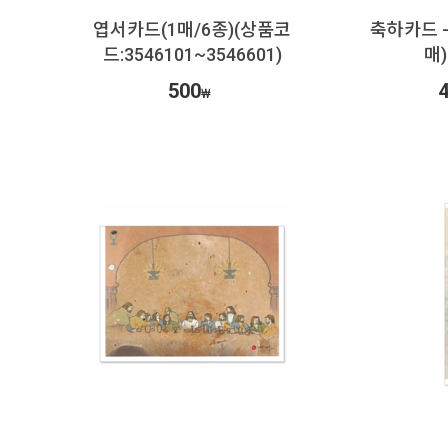
엽서카드(1매/6종)(상품코
축하카드 -
드:3546101~3546601)
매)
500
4
₩