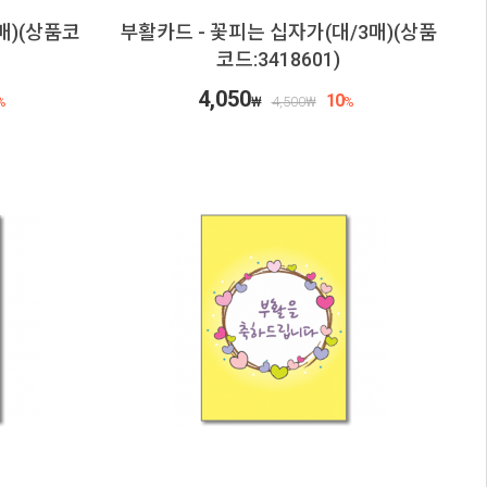
매)(상품코
부활카드 - 꽃피는 십자가(대/3매)(상품
코드:3418601)
4,050
10
%
₩
4,500
₩
%