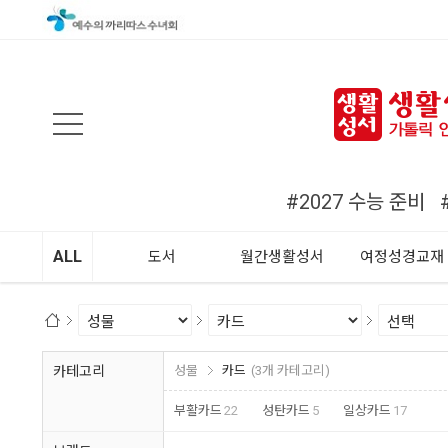
검색
#2027 수능 준비
ALL
도서
월간생활성서
여정성경교재
카테고리
성물
카드
(3개 카테고리)
부활카드
22
성탄카드
5
일상카드
17