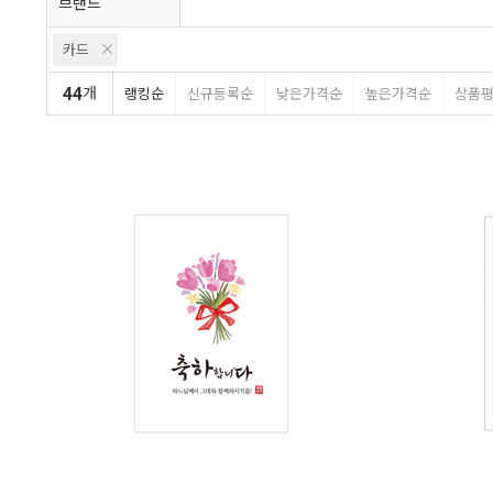
브랜드
카드
44
개
랭킹순
신규등록순
낮은가격순
높은가격순
상품