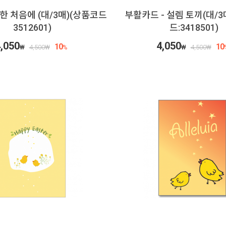
 한 처음에 (대/3매)(상품코드
부활카드 - 설렘 토끼(대/3
3512601)
드:3418501)
,050
4,050
10
10
₩
4,500
₩
%
₩
4,500
₩