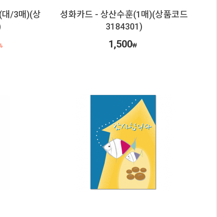
대/3매)(상
성화카드 - 상산수훈(1매)(상품코드
)
3184301)
1,500
%
₩