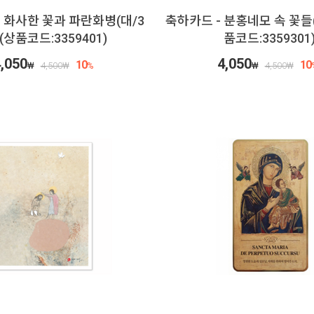
 화사한 꽃과 파란화병(대/3
축하카드 - 분홍네모 속 꽃들(
(상품코드:3359401)
품코드:3359301
,050
4,050
10
10
₩
4,500
₩
%
₩
4,500
₩