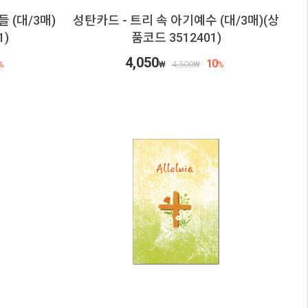
 (대/3매)
성탄카드 - 트리 속 아기예수 (대/3매)(상
1)
품코드 3512401)
4,050
10
%
₩
4,500
₩
%