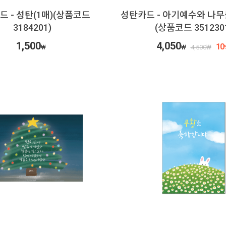
드 - 성탄(1매)(상품코드
성탄카드 - 아기예수와 나무들
3184201)
(상품코드 351230
1,500
4,050
10
₩
₩
4,500
₩