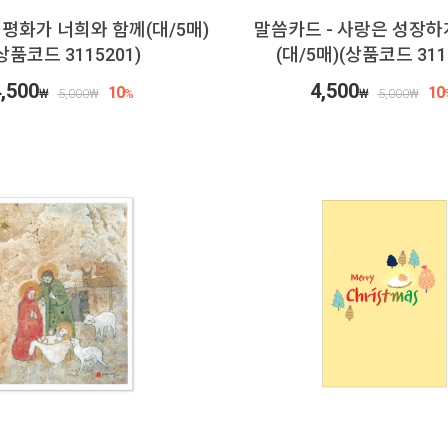
 평화가 너희와 함께(대/5매)
말씀카드 - 사랑은 성장하
상품코드 3115201)
(대/5매)(상품코드 311
,500
4,500
10
10
₩
5,000
₩
%
₩
5,000
₩