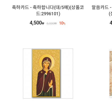
축하카드 - 축하합니다(대/5매)(상품코
말씀카드 -
드:2996101)
(
4,500
4
10
₩
5,000
₩
%