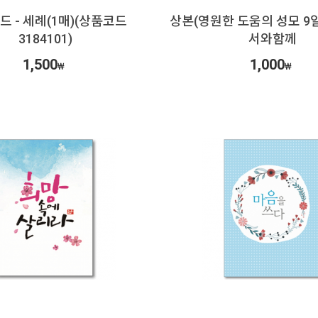
드 - 세례(1매)(상품코드
상본(영원한 도움의 성모 9일 
3184101)
서와함께
1,500
1,000
₩
₩