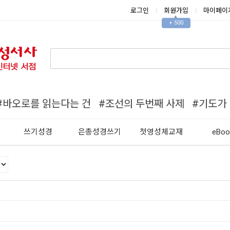
로그인
회원가입
마이페이
▲
+ 500
#바오로를 읽는다는 건
#조선의 두번째 사제
#기도가
쓰기성경
은총성경쓰기
첫영성체교재
eBoo