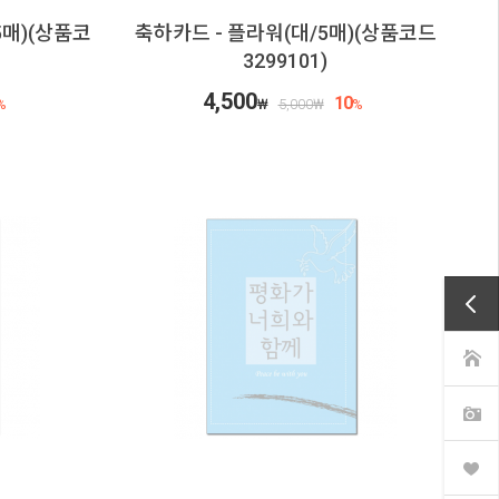
5매)(상품코
축하카드 - 플라워(대/5매)(상품코드
3299101)
4,500
10
%
₩
5,000
₩
%