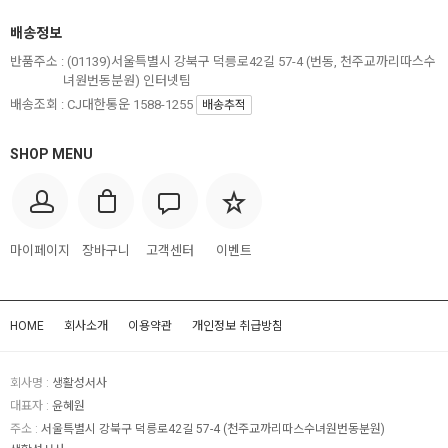
배송정보
반품주소 :
(01139)서울특별시 강북구 덕릉로42길 57-4 (번동, 천주교까리따스수
녀원번동분원) 인터넷팀
배송조회 : CJ대한통운 1588-1255
배송추적
SHOP MENU
마이페이지
장바구니
고객센터
이벤트
HOME
회사소개
이용약관
개인정보 취급방침
회사명 :
생활성서사
대표자 :
윤혜원
주소 :
서울특별시 강북구 덕릉로42길 57-4 (천주교까리따스수녀원번동분원)