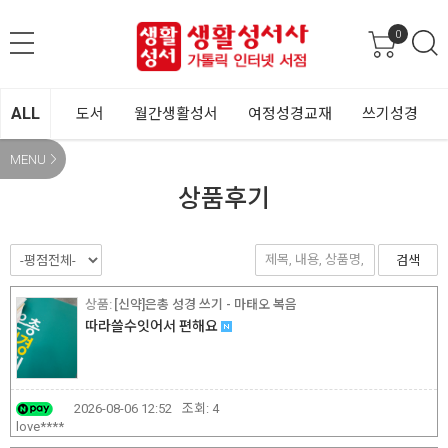
0
ALL
도서
월간생활성서
여정성경교재
쓰기성경
MENU
상품후기
검색
[신약]은총 성경 쓰기 - 마태오 복음
따라쓸수잇어서 편해요
2026-08-06 12:52
조회:
4
love****