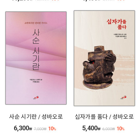
사순 시기란 / 성바오로
십자가를 품다 / 성바오로
6,300
5,400
10
10
₩
7,000
₩
%
₩
6,000
₩
%