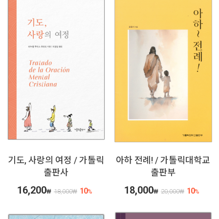
기도, 사랑의 여정 / 가톨릭
아하 전례! / 가톨릭대학교
출판사
출판부
16,200
18,000
10
10
₩
18,000
₩
%
₩
20,000
₩
%