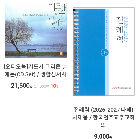
[오디오북]기도가 그리운 날
에는(CD Set) / 생활성서사
21,600
10
₩
24,000
₩
%
전례력 (2026-2027 나해)
사제용 / 한국천주교주교회
의
9,000
₩