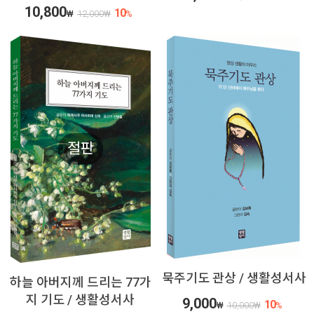
10,800
10
₩
12,000
₩
%
절판
묵주기도 관상 / 생활성서사
하늘 아버지께 드리는 77가
지 기도 / 생활성서사
9,000
10
₩
10,000
₩
%