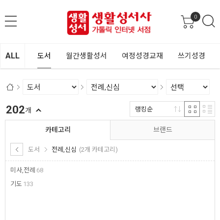
0
ALL
도서
월간생활성서
여정성경교재
쓰기성경
202
랭킹순
개
카테고리
브랜드
도서
전례,신심
(2개 카테고리)
미사,전례
68
기도
133