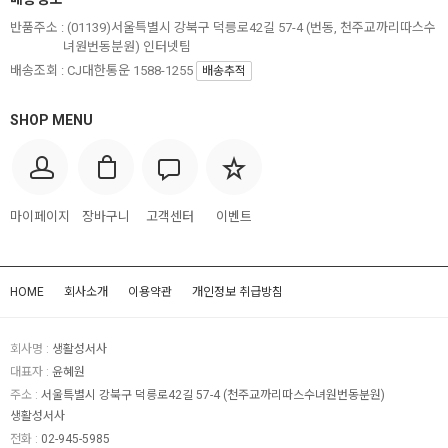
반품주소 :
(01139)서울특별시 강북구 덕릉로42길 57-4 (번동, 천주교까리따스수
녀원번동분원) 인터넷팀
배송조회 : CJ대한통운 1588-1255
배송추적
SHOP MENU
마이페이지
장바구니
고객센터
이벤트
HOME
회사소개
이용약관
개인정보 취급방침
회사명 :
생활성서사
대표자 :
윤혜원
주소 :
서울특별시 강북구 덕릉로42길 57-4 (천주교까리따스수녀원번동분원)
생활성서사
전화 :
02-945-5985