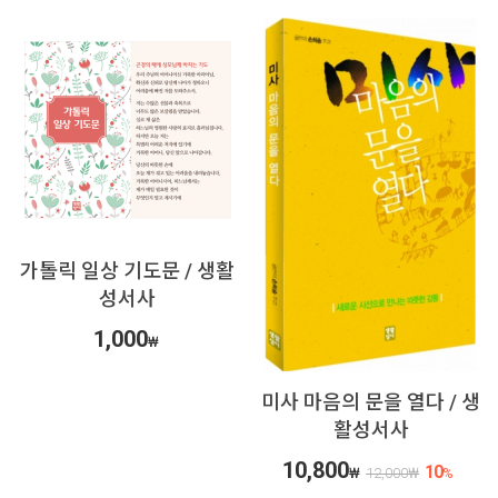
가톨릭 일상 기도문 / 생활
성서사
1,000
₩
미사 마음의 문을 열다 / 생
활성서사
10,800
10
₩
12,000
₩
%