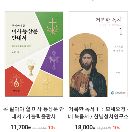
꼭 알아야 할 미사 통상문 안
거룩한 독서 1 : 모세오경 ·
내서 / 가톨릭출판사
네 복음서 / 한님성서연구소
11,700
18,000
10
10
₩
13,000
₩
%
₩
20,000
₩
%