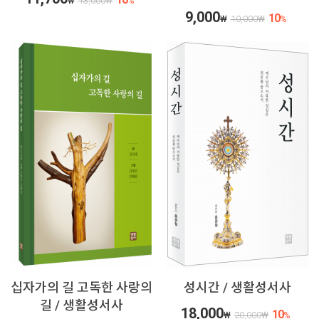
₩
13,000
₩
%
9,000
10
₩
10,000
₩
%
십자가의 길 고독한 사랑의
성시간 / 생활성서사
길 / 생활성서사
18,000
10
₩
20,000
₩
%