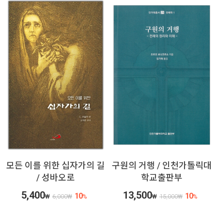
모든 이를 위한 십자가의 길
구원의 거행 / 인천가톨릭대
/ 성바오로
학교출판부
5,400
13,500
10
10
₩
6,000
₩
%
₩
15,000
₩
%