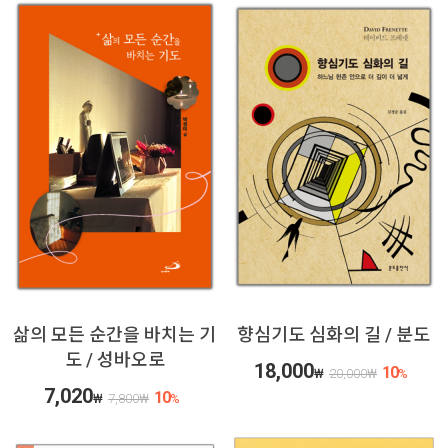
삶의 모든 순간을 바치는 기
향심기도 심화의 길 / 분도
도 / 성바오로
18,000
10
₩
20,000
₩
%
7,020
10
₩
7,800
₩
%