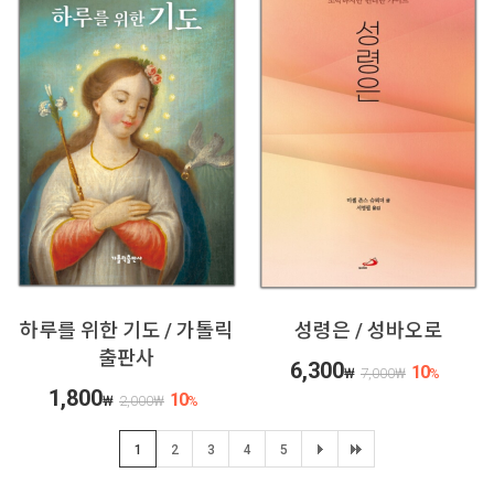
하루를 위한 기도 / 가톨릭
성령은 / 성바오로
출판사
6,300
10
₩
7,000
₩
%
1,800
10
₩
2,000
₩
%
1
2
3
4
5