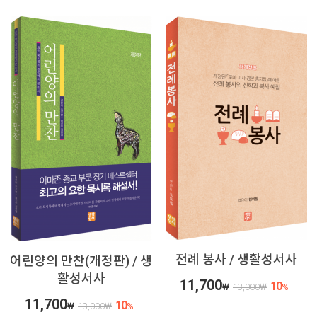
전례 봉사 / 생활성서사
어린양의 만찬(개정판) / 생
활성서사
11,700
10
₩
13,000
₩
%
11,700
10
₩
13,000
₩
%