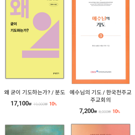
왜 굳이 기도하는가? / 분도
예수님의 기도 / 한국천주교
주교회의
17,100
10
₩
19,000
₩
%
7,200
10
₩
8,000
₩
%