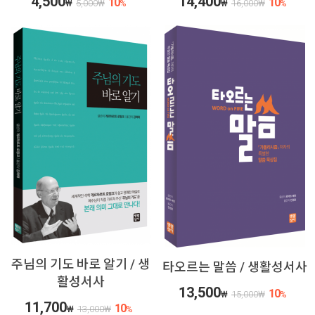
4,500
14,400
10
10
₩
5,000
₩
%
₩
16,000
₩
%
주님의 기도 바로 알기 / 생
타오르는 말씀 / 생활성서사
활성서사
13,500
10
₩
15,000
₩
%
11,700
10
₩
13,000
₩
%