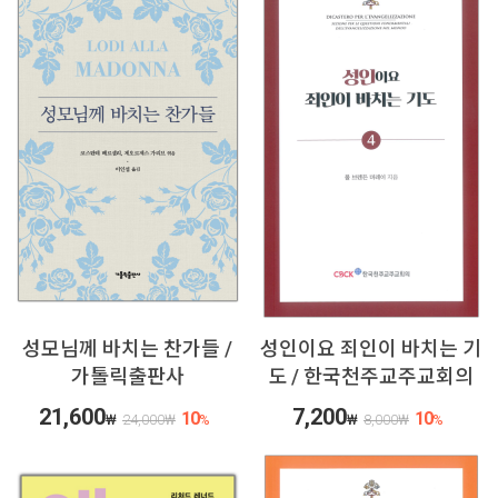
성모님께 바치는 찬가들 /
성인이요 죄인이 바치는 기
가톨릭출판사
도 / 한국천주교주교회의
21,600
7,200
10
10
₩
24,000
₩
%
₩
8,000
₩
%