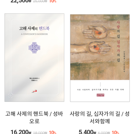
22,500
10
₩
25,000
₩
%
고해 사제의 핸드북 / 성바
사랑의 길, 십자가의 길 / 성
오로
서와함께
16,200
5,400
10
10
₩
18,000
₩
%
₩
6,000
₩
%