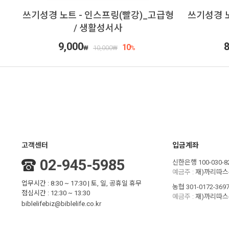
쓰기성경 노트 - 인스프링(빨강)_고급형
쓰기성경 노
/ 생활성서사
9,000
8
10
₩
10,000
₩
%
고객센터
입금계좌
02-945-5985
신한은행 100-030-8
예금주 :
재)까리따
업무시간 : 8:30 ~ 17:30 | 토, 일, 공휴일 휴무
농협 301-0172-3697
점심시간 : 12:30 ~ 13:30
예금주 :
재)까리따
biblelifebiz@biblelife.co.kr