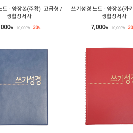
트 - 양장본(주황)_고급형 /
쓰기성경 노트 - 양장본(카키
생활성서사
생활성서사
,000
7,000
30
30
₩
10,000
₩
%
₩
10,000
₩