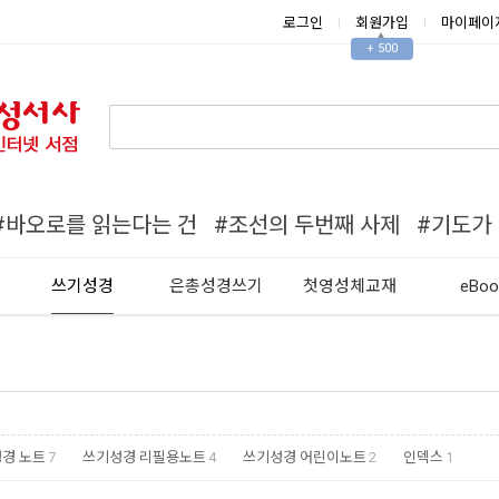
로그인
회원가입
마이페이
▲
+ 500
#바오로를 읽는다는 건
#조선의 두번째 사제
#기도가
쓰기성경
은총성경쓰기
첫영성체교재
eBoo
경 노트
7
쓰기성경 리필용노트
4
쓰기성경 어린이노트
2
인덱스
1