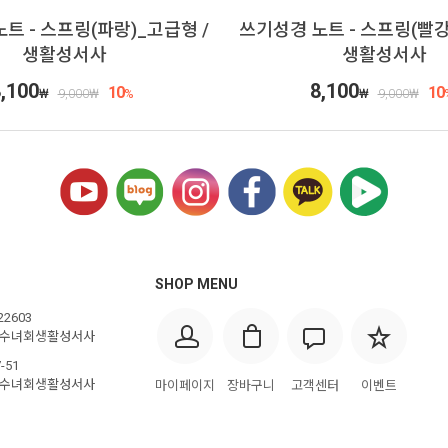
트 - 스프링(파랑)_고급형 /
쓰기성경 노트 - 스프링(빨강
생활성서사
생활성서사
,100
8,100
10
10
₩
9,000
₩
%
₩
9,000
₩
SHOP MENU
22603
스수녀회생활성서사
-51
스수녀회생활성서사
마이페이지
장바구니
고객센터
이벤트