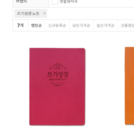
브랜드
생활성서사
쓰기성경 노트
7
개
랭킹순
신규등록순
낮은가격순
높은가격순
상품평