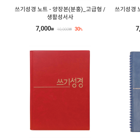
쓰기성경 노트 - 양장본(분홍)_고급형 /
쓰기성경 노
생활성서사
7,000
7
30
₩
10,000
₩
%