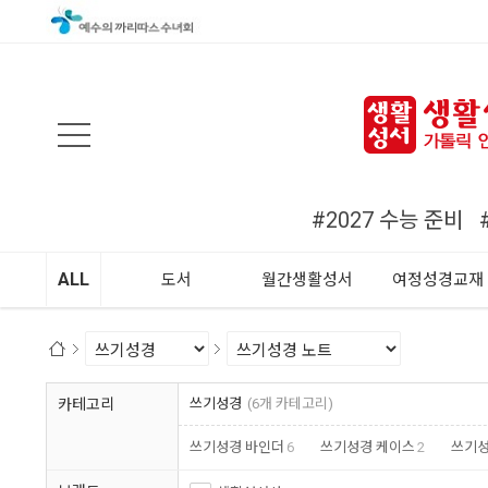
검색
#2027 수능 준비
ALL
도서
월간생활성서
여정성경교재
카테고리
쓰기성경
(6개 카테고리)
쓰기성경 바인더
6
쓰기성경 케이스
2
쓰기성