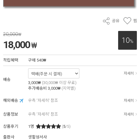
공유
찜
20,000
₩
10
%
18,000
₩
적립혜택
구매
540₩
자세히
배송
3,000₩
(30,000₩ 이상 무료)
추가배송비
3,000₩
(지역별)
해외배송
우측 '자세히' 참조
자세히
상품정보
우측 '자세히' 참조
자세히
상품후기
1
명
(
5
/5)
출판사
생활성서사