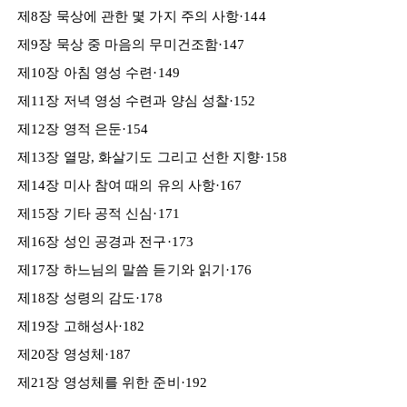
제8장 묵상에 관한 몇 가지 주의 사항·144
제9장 묵상 중 마음의 무미건조함·147
제10장 아침 영성 수련·149
제11장 저녁 영성 수련과 양심 성찰·152
제12장 영적 은둔·154
제13장 열망, 화살기도 그리고 선한 지향·158
제14장 미사 참여 때의 유의 사항·167
제15장 기타 공적 신심·171
제16장 성인 공경과 전구·173
제17장 하느님의 말씀 듣기와 읽기·176
제18장 성령의 감도·178
제19장 고해성사·182
제20장 영성체·187
제21장 영성체를 위한 준비·192