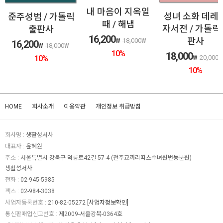
내 마음이 지옥일
성녀 소화 데레
준주성범 / 가톨릭
때 / 해냄
자서전 / 가톨릭
출판사
16,200
판사
₩
18,000
₩
16,200
₩
18,000
₩
10
%
18,000
10
%
₩
20,000
10
%
HOME
회사소개
이용약관
개인정보 취급방침
회사명 :
생활성서사
대표자 :
윤혜원
주소 :
서울특별시 강북구 덕릉로42길 57-4 (천주교까리따스수녀원번동분원)
생활성서사
전화 :
02-945-5985
팩스 :
02-984-3038
사업자등록번호 :
210-82-05272
[사업자정보확인]
통신판매업신고번호 :
제2009-서울강북-0364호