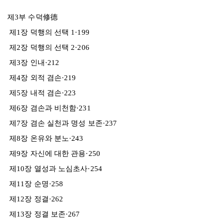
제3부 수덕修德
제1장 덕행의 선택 1·199
제2장 덕행의 선택 2·206
제3장 인내·212
제4장 외적 겸손·219
제5장 내적 겸손·223
제6장 겸손과 비천함·231
제7장 겸손 실천과 명성 보존·237
제8장 온유와 분노·243
제9장 자신에 대한 관용·250
제10장 열성과 노심초사·254
제11장 순명·258
제12장 정결·262
제13장 정결 보존·267