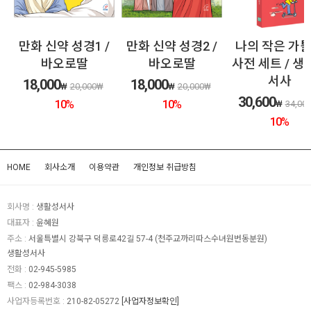
생
만화 신약 성경1 /
만화 신약 성경2 /
나의 작은 가
바오로딸
바오로딸
사전 세트 / 생
서사
18,000
18,000
%
₩
20,000
₩
₩
20,000
₩
30,600
10
%
10
%
₩
34,00
10
%
HOME
회사소개
이용약관
개인정보 취급방침
회사명 :
생활성서사
대표자 :
윤혜원
주소 :
서울특별시 강북구 덕릉로42길 57-4 (천주교까리따스수녀원번동분원)
생활성서사
전화 :
02-945-5985
팩스 :
02-984-3038
사업자등록번호 :
210-82-05272
[사업자정보확인]