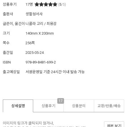
상품후기
17
명
(
5
/5)
출판사
생활성서사
글쓴이, 옮긴이
니콜라 고리 / 최용감
크기
140mm X 200mm
쪽수
256쪽
출간일
2025-05-24
ISBN
978-89-8481-699-2
출고예상일
서원운영일 기준 24시간 이내 발송 가능
17
상세설명
상품후기
상품문의
교환/반품/
배송
이미지의 링크가 클릭되지 않거나,
원본 보기