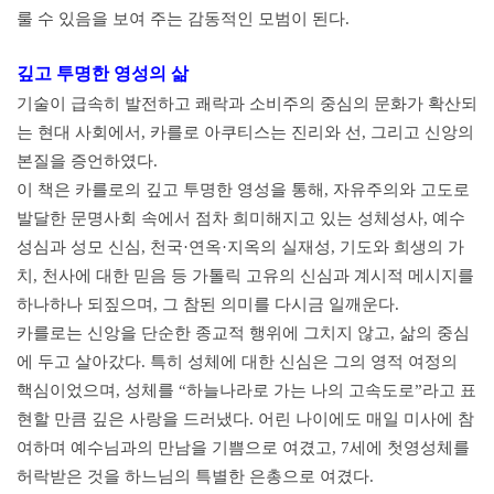
룰 수 있음을 보여 주는 감동적인 모범이 된다.
깊고 투명한 영성의 삶
기술이 급속히 발전하고 쾌락과 소비주의 중심의 문화가 확산되
는 현대 사회에서, 카를로 아쿠티스는 진리와 선, 그리고 신앙의
본질을 증언하였다.
이 책은 카를로의 깊고 투명한 영성을 통해, 자유주의와 고도로
발달한 문명사회 속에서 점차 희미해지고 있는 성체성사, 예수
성심과 성모 신심, 천국·연옥·지옥의 실재성, 기도와 희생의 가
치, 천사에 대한 믿음 등 가톨릭 고유의 신심과 계시적 메시지를
하나하나 되짚으며, 그 참된 의미를 다시금 일깨운다.
카를로는 신앙을 단순한 종교적 행위에 그치지 않고, 삶의 중심
에 두고 살아갔다. 특히 성체에 대한 신심은 그의 영적 여정의
핵심이었으며, 성체를 “하늘나라로 가는 나의 고속도로”라고 표
현할 만큼 깊은 사랑을 드러냈다. 어린 나이에도 매일 미사에 참
여하며 예수님과의 만남을 기쁨으로 여겼고, 7세에 첫영성체를
허락받은 것을 하느님의 특별한 은총으로 여겼다.