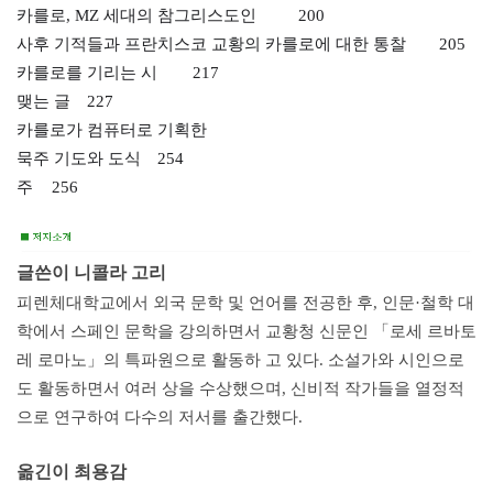
카를로, MZ 세대의 참그리스도인
200
사후 기적들과 프란치스코 교황의
카를로에 대한 통찰
205
카를로를 기리는 시
217
맺는 글
227
카를로가 컴퓨터로 기획한
묵주 기도와 도식
254
주
256
글쓴이
니콜라 고리
피렌체대학교에서 외국 문학 및 언어를 전공한 후, 인문·철학 대
학에서 스페인 문학을 강의하면서 교황청 신문인 「로세 르바토
레 로마노」의 특파원으로 활동하 고 있다. 소설가와 시인으로
도 활동하면서 여러 상을 수상했으며, 신비적 작가들을 열정적
으로 연구하여 다수의 저서를 출간했다.
옮긴이 최용감