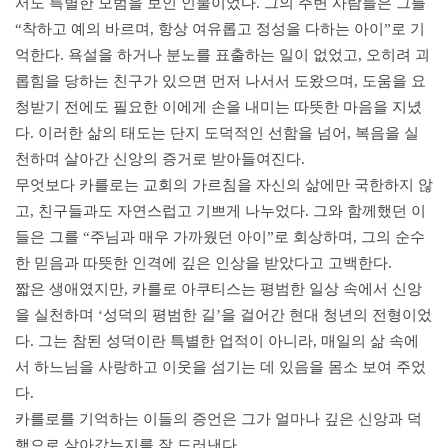
서도 특별한 모범을 보인 인물이었다. 그의 주변 사람들은 그를
“착하고 예의 바르며, 항상 여유롭고 정성을 다하는 아이”로 기
억한다. 욕설을 하거나 분노를 표출하는 일이 없었고, 오히려 괴
롭힘을 당하는 친구가 있으면 먼저 나서서 도왔으며, 도움을 요
청받기 전에도 필요한 이에게 손을 내미는 따뜻한 마음을 지녔
다. 이러한 삶의 태도는 단지 도덕적인 선함을 넘어, 복음을 실
천하며 살아간 신앙의 증거로 받아들여진다.
무엇보다 카를로는 교회의 가르침을 자신의 삶에만 국한하지 않
고, 친구들과도 자연스럽고 기쁘게 나누었다. 그와 함께했던 이
들은 그를 “주님과 매우 가까웠던 아이”로 회상하며, 그의 순수
한 믿음과 따뜻한 인격에 깊은 인상을 받았다고 고백한다.
짧은 생애였지만, 카를로 아쿠티스는 평범한 일상 속에서 신앙
을 실천하며 ‘성덕의 평범한 길’을 걸어간 현대 청년의 전형이었
다. 그는 참된 성덕이란 특별한 업적이 아니라, 매일의 삶 속에
서 하느님을 사랑하고 이웃을 섬기는 데 있음을 몸소 보여 주었
다.
카를로를 기억하는 이들의 증언은 그가 얼마나 깊은 신앙과 덕
행으로 살아갔는지를 잘 드러낸다.