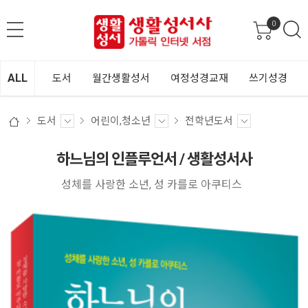
0
ALL
도서
월간생활성서
여정성경교재
쓰기성경
도서
어린이,청소년
전학년도서
하느님의 인플루언서 / 생활성서사
성체를 사랑한 소년, 성 카를로 아쿠티스