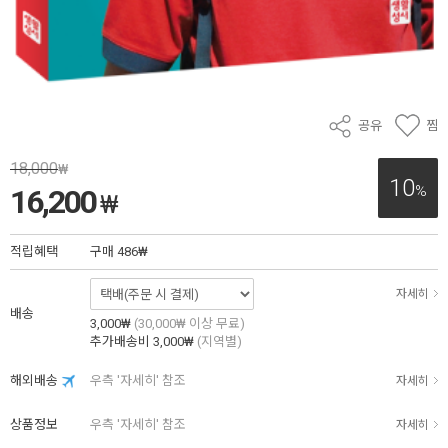
공유
찜
18,000
₩
10
%
16,200
₩
적립혜택
구매
486₩
자세히
배송
3,000₩
(30,000₩ 이상 무료)
추가배송비
3,000₩
(지역별)
해외배송
우측 '자세히' 참조
자세히
상품정보
우측 '자세히' 참조
자세히