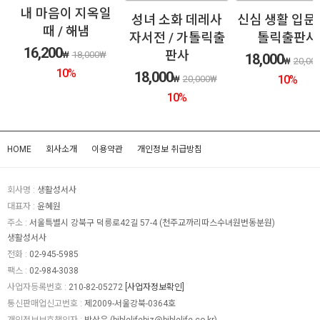
내 마음이 지옥일
성녀 소화 데레사
신심 생활 입문 
릭
때 / 해냄
자서전 / 가톨릭출
톨릭출판사
16,200
판사
₩
18,000
₩
18,000
₩
20,00
10
%
18,000
10
%
₩
20,000
₩
10
%
HOME
회사소개
이용약관
개인정보 취급방침
회사명 :
생활성서사
대표자 :
윤혜원
주소 :
서울특별시 강북구 덕릉로42길 57-4 (천주교까리따스수녀원번동분원)
생활성서사
전화 :
02-945-5985
팩스 :
02-984-3038
사업자등록번호 :
210-82-05272
[사업자정보확인]
통신판매업신고번호 :
제2009-서울강북-0364호
개인정보보호책임자 :
박상은 (
biblelifebiz@biblelife.co.kr
)