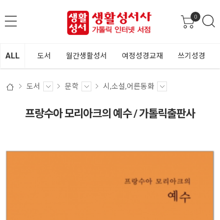
0
ALL
도서
월간생활성서
여정성경교재
쓰기성경
도서
문학
시,소설,어른동화
프랑수아 모리아크의 예수 / 가톨릭출판사