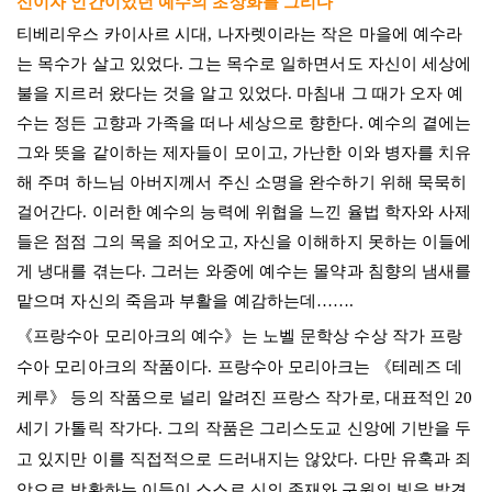
신이자 인간이었던 예수의 초상화를 그리다
티베리우스 카이사르 시대, 나자렛이라는 작은 마을에 예수라
는 목수가 살고 있었다. 그는 목수로 일하면서도 자신이 세상에
불을 지르러 왔다는 것을 알고 있었다. 마침내 그 때가 오자 예
수는 정든 고향과 가족을 떠나 세상으로 향한다. 예수의 곁에는
그와 뜻을 같이하는 제자들이 모이고, 가난한 이와 병자를 치유
해 주며 하느님 아버지께서 주신 소명을 완수하기 위해 묵묵히
걸어간다. 이러한 예수의 능력에 위협을 느낀 율법 학자와 사제
들은 점점 그의 목을 죄어오고, 자신을 이해하지 못하는 이들에
게 냉대를 겪는다. 그러는 와중에 예수는 몰약과 침향의 냄새를
맡으며 자신의 죽음과 부활을 예감하는데…….
《프랑수아 모리아크의 예수》는 노벨 문학상 수상 작가 프랑
수아 모리아크의 작품이다. 프랑수아 모리아크는 《테레즈 데
케루》 등의 작품으로 널리 알려진 프랑스 작가로, 대표적인 20
세기 가톨릭 작가다. 그의 작품은 그리스도교 신앙에 기반을 두
고 있지만 이를 직접적으로 드러내지는 않았다. 다만 유혹과 죄
악으로 방황하는 이들이 스스로 신의 존재와 구원의 빛을 발견