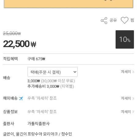
공유
찜
25,000
₩
10
%
22,500
₩
적립혜택
구매
675₩
자세히
배송
3,000₩
(30,000₩ 이상 무료)
추가배송비
3,000₩
(지역별)
해외배송
우측 '자세히' 참조
자세히
상품정보
우측 '자세히' 참조
자세히
출판사
가톨릭출판사
글쓴이, 옮긴이
프랑수아 모리아크 / 정수민