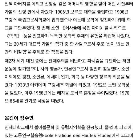
일찍 아버지를 여의고 신앙심 깊은 어머니의 영향을 받아 어린 시절부터
가톨릭 신앙 안에서 자랐다. 1906년 보르도 대학을 졸업하고 1908년
프랑스 국립고문서학교에 입학했으나 이듬해 문학에 정진하기 위해 학
교를 그만두었다. 첫 번째 소설 《쇠사슬에 묶인 아이》를 시작으로
《백의》 등을 발표하며 독특한 문학적 주제의 유형을 확립해 나갔다.
그는 20세기 대표적 가톨릭 작가 중 한 사람으로서 주로 ‘신이 없는 인
간의 비참함’을 주제로 한 작품을 썼다.
제2차 세계 대전 중에는 전체주의를 비난하고 파시즘을 규탄하는 저항
운동에 참가했으며, 사회 평론가, 언론인으로서 활발히 활동했다. 소설
이외에도 평전, 소설론, 에세이, 일기, 희곡 등 다양한 장르의 작품을 남
겼다. 1933년 아카데미 프랑세즈 회원이 되었고, 1952년 노벨 문학상
을 받았다. 이후 1958년에는 레지옹 도뇌르 훈장을 수여받았다. 1970
년 85세를 일기로 세상을 떠났다.
옮긴이 정수민
연세대학교에서 불어불문학 및 유럽지역학을 전공했다. 졸업 후 파리에
있는 고등연구실습원Ecole Pratique des Hautes Etudes에서 고고미