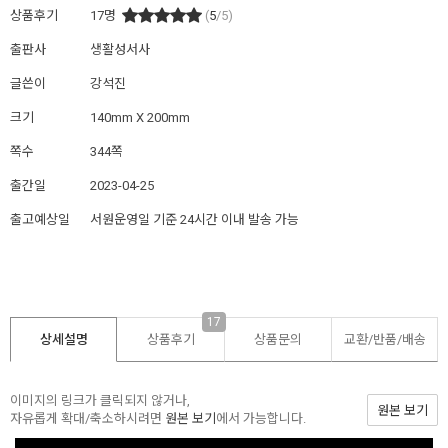
상품후기
17
명
(
5
/5)
출판사
생활성서사
글쓴이
강석진
크기
140mm X 200mm
쪽수
344쪽
출간일
2023-04-25
출고예상일
서원운영일 기준 24시간 이내 발송 가능
17
상세설명
상품후기
상품문의
교환/반품/
배송
이미지의 링크가 클릭되지 않거나,
원본 보기
자유롭게 확대/축소하시려면
원본 보기
에서 가능합니다.