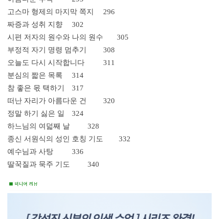
고스마 형제의 마지막 쪽지
296
짜증과 성취 지향
302
시편 저자의 원수와 나의 원수
305
부정적 자기 명령 멈추기
308
오늘도 다시 시작합니다
311
분심의 짧은 목록
314
참 좋은 몫 택하기
317
떠난 자리가 아름다운 건
320
정말 하기 싫은 일
324
하느님의 여덟째 날
328
종신 서원식의 성인 호칭 기도
332
예수님과 사탕
336
딸꾹질과 묵주 기도
340