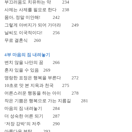
부끄러움도 치유하는 약
234
사제는 사제를 필요로 한다
238
몸아, 정말 미안해!
242
그렇게 아버지가 되어 가더라
249
날씨도 이국적이다!
256
무료 결혼식
260
4부 마음의 짐 내려놓기
변치 않을 나만의 꿈
266
혼자 있을 수 있음
269
명랑한 표정은 행복을 부른다
272
10초로 맛 본 지옥과 천국
275
어른스러운 행동을 하는 아이
278
작은 기쁨은 행복으로 가는 지름길
281
마음의 짐 내려놓기
284
더 성숙한 어른 되기
287
‘저장 강박’의 저주
290
아름다운 부탁
293