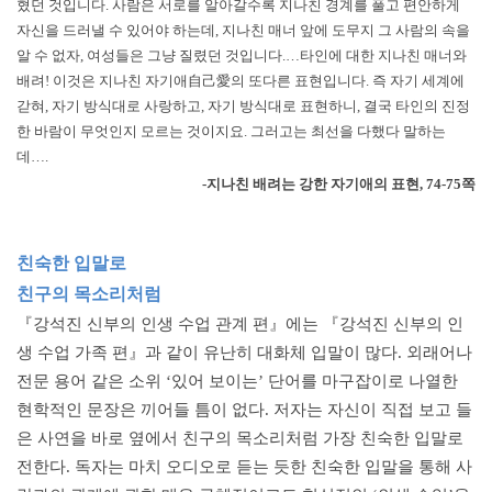
혔던 것입니다. 사람은 서로를 알아갈수록 지나친 경계를 풀고 편안하게
자신을 드러낼 수 있어야 하는데, 지나친 매너 앞에 도무지 그 사람의 속을
알 수 없자, 여성들은 그냥 질렸던 것입니다.…타인에 대한 지나친 매너와
배려! 이것은 지나친 자기애自己愛의 또다른 표현입니다. 즉 자기 세계에
갇혀, 자기 방식대로 사랑하고, 자기 방식대로 표현하니, 결국 타인의 진정
한 바람이 무엇인지 모르는 것이지요. 그러고는 최선을 다했다 말하는
데….
-지나친 배려는 강한 자기애의 표현, 74-75쪽
친숙한 입말로
친구의 목소리처럼
『강석진 신부의 인생 수업 관계 편』에는 『강석진 신부의 인
생 수업 가족 편』과 같이 유난히 대화체 입말이 많다. 외래어나
전문 용어 같은 소위 ‘있어 보이는’ 단어를 마구잡이로 나열한
현학적인 문장은 끼어들 틈이 없다. 저자는 자신이 직접 보고 들
은 사연을 바로 옆에서 친구의 목소리처럼 가장 친숙한 입말로
전한다. 독자는 마치 오디오로 듣는 듯한 친숙한 입말을 통해 사