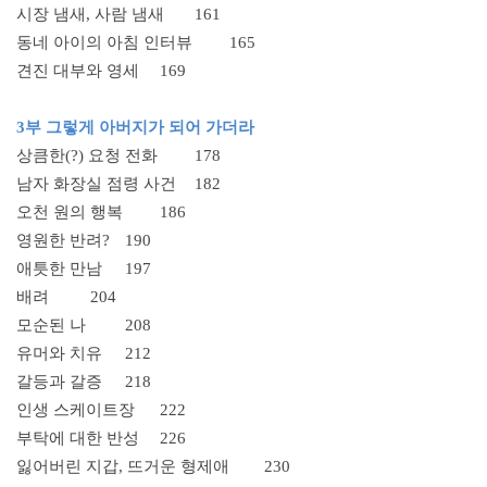
시장 냄새, 사람 냄새
161
동네 아이의 아침 인터뷰
165
견진 대부와 영세
169
3부 그렇게 아버지가 되어 가더라
상큼한(?) 요청 전화
178
남자 화장실 점령 사건
182
오천 원의 행복
186
영원한 반려?
190
애틋한 만남
197
배려
204
모순된 나
208
유머와 치유
212
갈등과 갈증
218
인생 스케이트장
222
부탁에 대한 반성
226
잃어버린 지갑, 뜨거운 형제애
230