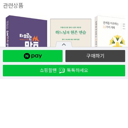
관련상품
구매하기
쇼핑할땐
톡톡하세요
생
하느님의 현존 연습
비아토르 / 생
관계를 치유하는
/ 가톨릭출판사
서사
33가지 지혜 / 생활
성서사
14,400
13,500
₩
16,000
₩
₩
15,00
13,500
10
%
10
%
₩
15,000
₩
10
%