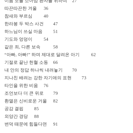
이름 모를 소아암 환자를 위하여
27
따끈따끈한 겨울
36
참새와 부르심
40
한라봉 두 박스 사건
47
하느님이 쓰실 마음
51
기도와 엉덩이
54
같은 죄, 다른 보속
58
“아빠, 아빠!” 하며 제대로 달려온 아기
62
기절로 끝난 헌혈 소동
66
내 안의 정답 하나씩 내려놓기
70
지나친 배려는 강한 자기애의 표현
73
타인을 위한 비움
76
조언보다 더 큰 위로
79
환멸은 신비로운 거울
82
공감 결핍
85
외양간 경당
88
변덕 때문에 힘들다면
91