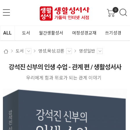
0
ALL
도서
월간생활성서
여정성경교재
쓰기성경
도서
영성,묵상,강론
영성일반
강석진 신부의 인생 수업 - 관계 편 / 생활성서사
우리에게 힘과 위로가 되는 관계 이야기