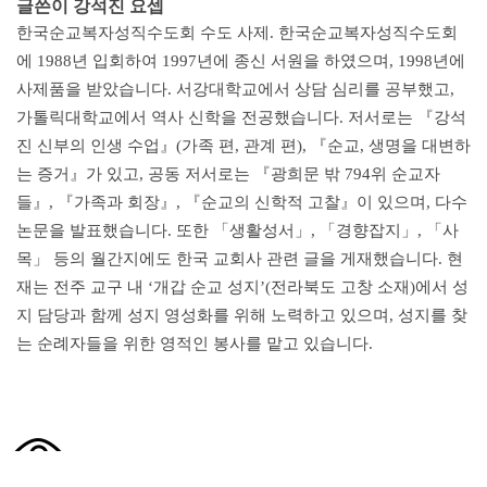
글쓴이 강석진 요셉
한국순교복자성직수도회 수도 사제. 한국순교복자성직수도회
에 1988년 입회하여 1997년에 종신 서원을 하였으며, 1998년에
사제품을 받았습니다. 서강대학교에서 상담 심리를 공부했고,
가톨릭대학교에서 역사 신학을 전공했습니다. 저서로는 『강석
진 신부의 인생 수업』(가족 편, 관계 편), 『순교, 생명을 대변하
는 증거』가 있고, 공동 저서로는 『광희문 밖 794위 순교자
들』, 『가족과 회장』, 『순교의 신학적 고찰』이 있으며, 다수
논문을 발표했습니다. 또한 「생활성서」, 「경향잡지」, 「사
목」 등의 월간지에도 한국 교회사 관련 글을 게재했습니다. 현
재는 전주 교구 내 ‘개갑 순교 성지’(전라북도 고창 소재)에서 성
지 담당과 함께 성지 영성화를 위해 노력하고 있으며, 성지를 찾
는 순례자들을 위한 영적인 봉사를 맡고 있습니다.