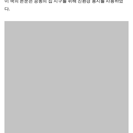
두 채무자의 비유 (루카 7,41-42)
잔치에 초대받은 이들의 비유 (마태 22,2-14 / 루카 14,15-24)
3. 바로 지금이 중요하다
하늘의 징조 (루카 12,54-56)
불행한 사고들 (루카 13,1-5)
장터 아이들의 놀이 (마태 11,16-17 / 루카 7,31-35)
약은 집사의 비유 (루카 16,1-8ㄱ)
4. 자연에 깃든 하느님 나라
저절로 자라는 씨앗의 비유 (마르 4,26-29)
겨자씨의 비유 (마르 4,30-32)
씨 뿌리는 사람의 비유 (마르 4,1-9)
가라지의 비유 (마태 13,24-30.36-43)
5. 하느님의 자비와 바리사이의 불평