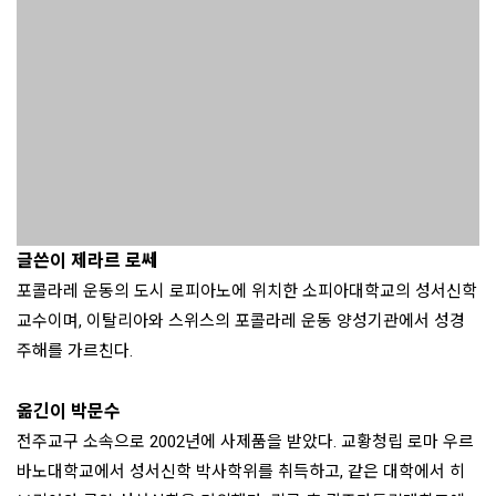
성경 본문 줌아웃
성경 본문 줌아웃:
예수님 가이드 / 생
공관 복음서와 
바오로 서간 편 / 생
활성서사
행전 편 / 생활
활성서사
22,500
₩
25,000
₩
사
12,600
10
%
₩
14,000
₩
12,600
₩
14,000
10
%
10
%
HOME
회사소개
이용약관
개인정보 취급방침