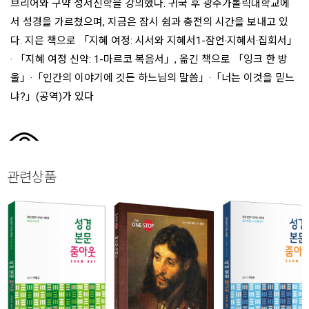
회사명 :
생활성서사
대표자 :
윤혜원
주소 :
서울특별시 강북구 덕릉로42길 57-4 (천주교까리따스수녀원번동분원)
생활성서사
전화 :
02-945-5985
팩스 :
02-984-3038
사업자등록번호 :
210-82-05272
[사업자정보확인]
통신판매업신고번호 :
제2009-서울강북-0364호
개인정보보호책임자 :
박상은 (
biblelifebiz@biblelife.co.kr
)
호스팅 제공자 :
(주)가비아씨엔에스
COPYRIGHT (c)
생활성서사
ALL RIGHTS RESERVED.