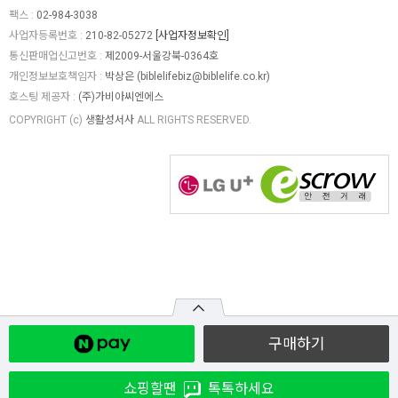
구매하기
쇼핑할땐
톡톡하세요