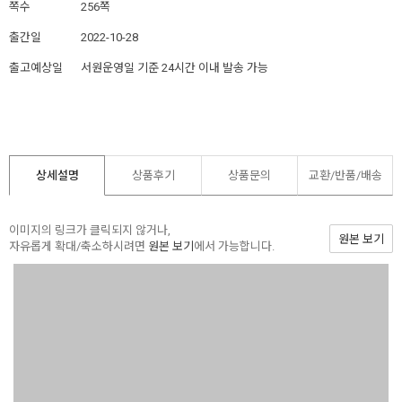
쪽수
256쪽
출간일
2022-10-28
출고예상일
서원운영일 기준 24시간 이내 발송 가능
상세설명
상품후기
상품문의
교환/반품/
배송
이미지의 링크가 클릭되지 않거나,
원본 보기
자유롭게 확대/축소하시려면
원본 보기
에서 가능합니다.
공관 복음에 나오는 하느님 나라의 비유에 대한 해설서
비유는 일상에서 일어나는 사건이나 상황을 떠올리게 하는, 단순
하고 자연스러운 이야기다. 이 책은 사람들이 알아듣기 쉬운 비유
로 가르치기를 선호하셨던 예수님의 교육적 재능에 대한 이야기
로 시작된다. 하느님 나라가 가까이 다가왔다는 예수의 복음 선포