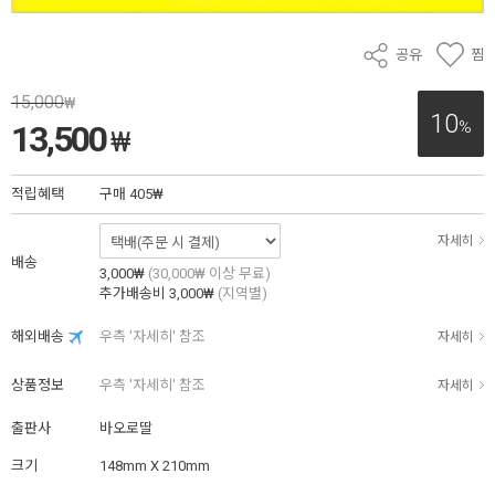
공유
찜
15,000
₩
10
%
13,500
₩
적립혜택
구매
405₩
자세히
배송
3,000₩
(30,000₩ 이상 무료)
추가배송비
3,000₩
(지역별)
해외배송
우측 '자세히' 참조
자세히
상품정보
우측 '자세히' 참조
자세히
출판사
바오로딸
크기
148mm X 210mm