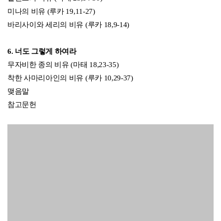
옮긴이 박문수
전주교구 소속으로 2002년에 사제품을 받았다. 교황청립 로마 우르
바노대학교에서 성서신학 박사학위를 취득하고, 같은 대학에서 히
브리어와 구약 성서신학을 강의했다. 귀국 후 광주가톨릭대학교에
서 성경을 가르쳤으며, 지금은 잠시 쉼과 충전의 시간을 보내고 있
다. 지은 책으로 「지혜 여정: 시서와 지혜서1-잠언·지혜서·집회서」
· 「지혜 여정 신약: 1-마르코 복음서」, 옮긴 책으로 「잉크 한 방
울」·「인간의 이야기에 깃든 하느님의 말씀」·「너는 이것을 믿느
냐?」(공역)가 있다
관련상품