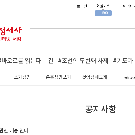
로그인
회원가입
마이페이
▲
+ 500
#바오로를 읽는다는 건
#조선의 두번째 사제
#기도가
쓰기성경
은총성경쓰기
첫영성체교재
eBoo
공지사항
에 관한 배송 안내