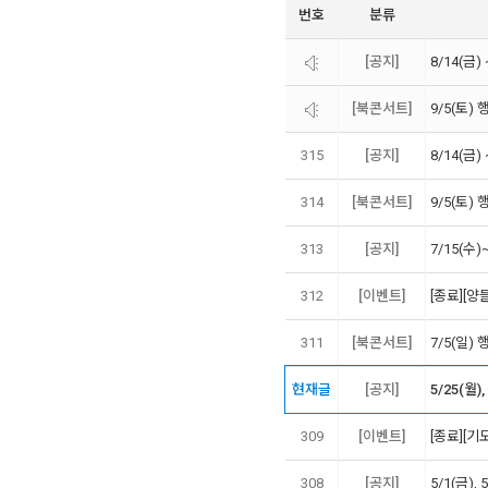
번호
분류
[공지]
8/14(금
[북콘서트]
9/5(토
315
[공지]
8/14(금
314
[북콘서트]
9/5(토
313
[공지]
7/15(수
312
[이벤트]
[종료][
311
[북콘서트]
7/5(일
현재글
[공지]
5/25(월
309
[이벤트]
[종료][기
308
[공지]
5/1(금)