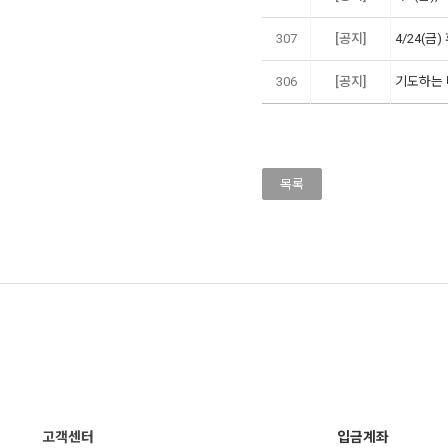
307
[공지]
4/24(금
306
[공지]
기도하는 
목록
고객센터
입금계좌