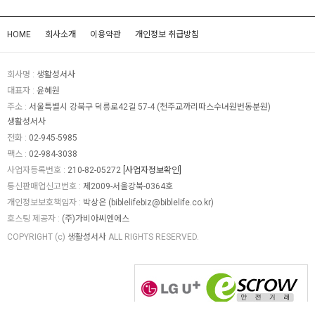
HOME
회사소개
이용약관
개인정보 취급방침
회사명 :
생활성서사
대표자 :
윤혜원
주소 :
서울특별시 강북구 덕릉로42길 57-4 (천주교까리따스수녀원번동분원)
생활성서사
전화 :
02-945-5985
팩스 :
02-984-3038
사업자등록번호 :
210-82-05272
[사업자정보확인]
통신판매업신고번호 :
제2009-서울강북-0364호
개인정보보호책임자 :
박상은 (
biblelifebiz@biblelife.co.kr
)
호스팅 제공자 :
(주)가비아씨엔에스
COPYRIGHT (c)
생활성서사
ALL RIGHTS RESERVED.