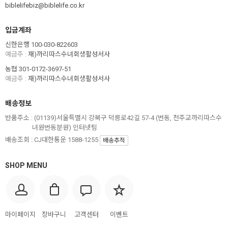
biblelifebiz@biblelife.co.kr
입금계좌
신한은행 100-030-822603
예금주 :
재)까리따스수녀회생활성서사
농협 301-0172-3697-51
예금주 :
재)까리따스수녀회생활성서사
배송정보
반품주소 :
(01139)서울특별시 강북구 덕릉로42길 57-4 (번동, 천주교까리따스수
녀원번동분원) 인터넷팀
배송조회 : CJ대한통운 1588-1255
배송추적
SHOP MENU
마이페이지
장바구니
고객센터
이벤트