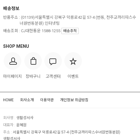
배송정보
반품주소 :
(01139)서울특별시 강북구 덕릉로42길 57-4 (번동, 천주교까리따스수
녀원번동분원) 인터넷팀
배송조회 : CJ대한통운 1588-1255
배송추적
SHOP MENU
마이페이지
장바구니
고객센터
이벤트
HOME
회사소개
이용약관
개인정보 취급방침
회사명 :
생활성서사
대표자 :
윤혜원
주소 :
서울특별시 강북구 덕릉로42길 57-4 (천주교까리따스수녀원번동분원)
생활성서사