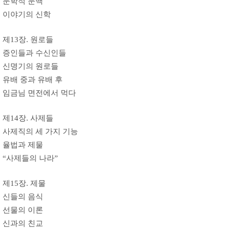
문학적 문맥
이야기의 신학
제13장. 원로들
증인들과 수신인들
신명기의 원로들
유배 중과 유배 후
임금님 면전에서 먹다
제14장. 사제들
사제직의 세 가지 기능
율법과 제물
“사제들의 나라”
제15장. 제물
신들의 음식
선물의 이론
신과의 친교