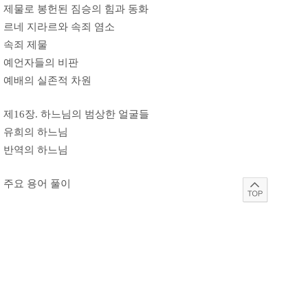
제물로 봉헌된 짐승의 힘과 동화
르네 지라르와 속죄 염소
속죄 제물
예언자들의 비판
예배의 실존적 차원
제16장. 하느님의 범상한 얼굴들
유희의 하느님
반역의 하느님
주요 용어 풀이
글쓴이 장 루이 스카
벨기에 출신의 예수회 사제로 저명한 성서학자이다. 로마
교황청립 성서대학에서 오경 주석을 강의하며 수많은 저서
와 논문을 펴냈다. 그중 '모세오경 입문', '우리 선조들이 전
해준 이야기', '인간의 이야기에 깃든 하느님의 말씀', '구약