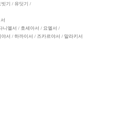
빗기 / 유딧기 /
집회서
다니엘서 / 호세아서 / 요엘서 /
바니야서 / 하까이서 / 즈카르야서 / 말라키서