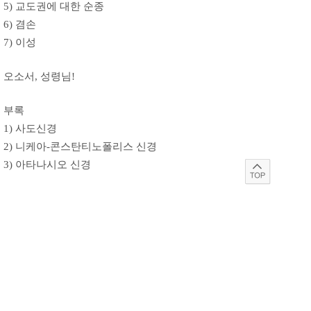
5) 교도권에 대한 순종
6) 겸손
7) 이성
오소서, 성령님!
부록
1) 사도신경
2) 니케아-콘스탄티노폴리스 신경
3) 아타나시오 신경
옮긴이 안명옥
1945년 경남 마산에서 출생하여 1975년 2월 오스트리아에
서 사제품을 받고 1977년까지 오스트리아 인스부르트대학
교에서 윤리신학을 전공했다.
천주교 마산교구 남해성당 주임신부, 광주가톨릭대학교 교
수, 부산가톨릭대학교 윤리신학 교수, 학장, 대학원장을 역