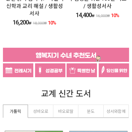
10,800
₩
12,000
₩
 / 생활성
/ 생활성서사
14,400
10
%
₩
16,000
₩
10
%
00
₩
교계 신간 도서
가톨릭
성바오로
바오로딸
분도
성서와함께