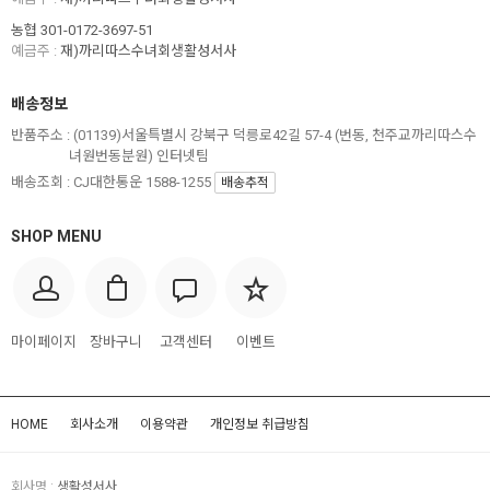
농협 301-0172-3697-51
예금주 :
재)까리따스수녀회생활성서사
배송정보
반품주소 :
(01139)서울특별시 강북구 덕릉로42길 57-4 (번동, 천주교까리따스수
녀원번동분원) 인터넷팀
배송조회 : CJ대한통운 1588-1255
배송추적
SHOP MENU
마이페이지
장바구니
고객센터
이벤트
HOME
회사소개
이용약관
개인정보 취급방침
회사명 :
생활성서사