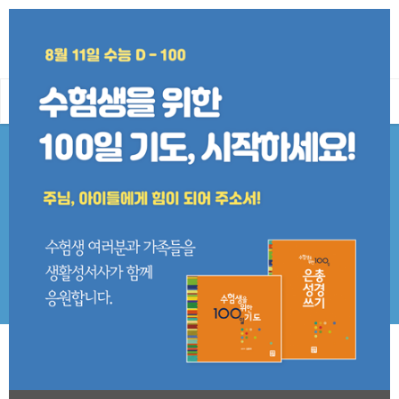
0
ALL
도서
월간생활성서
여정성경교재
쓰기성경
새로 나온 책