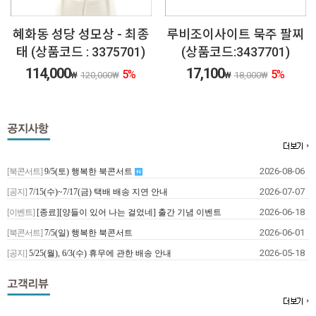
혜화동 성당 성모상 - 최종
루비조이사이트 묵주 팔찌
태 (상품코드 : 3375701)
(상품코드:3437701)
114,000
17,100
5
%
5
%
₩
120,000
₩
₩
18,000
₩
2026-08-06
[북콘서트]
9/5(토) 행복한 북콘서트
2026-07-07
[공지]
7/15(수)~7/17(금) 택배 배송 지연 안내
2026-06-18
[이벤트]
[종료][양들이 있어 나는 걸었네] 출간 기념 이벤트
2026-06-01
[북콘서트]
7/5(일) 행복한 북콘서트
2026-05-18
[공지]
5/25(월), 6/3(수) 휴무에 관한 배송 안내