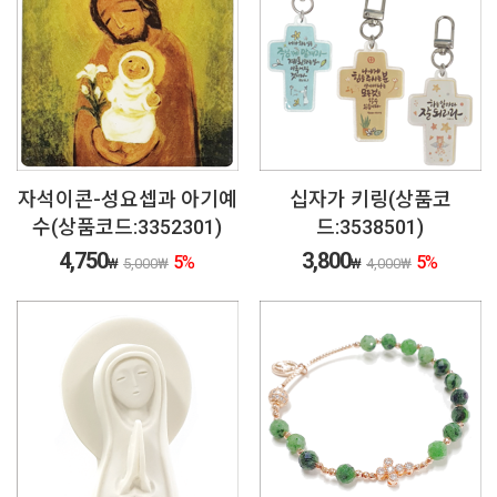
자석이콘-성요셉과 아기예
십자가 키링(상품코
수(상품코드:3352301)
드:3538501)
4,750
3,800
5
%
5
%
₩
5,000
₩
₩
4,000
₩