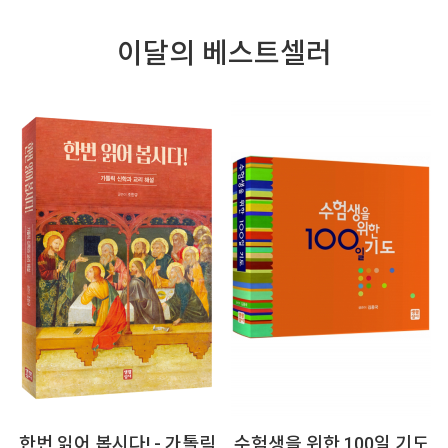
이달의 베스트셀러
수험생을 위한 100
성경 쓰기
 - 가톨릭
수험생을 위한 100일 기도