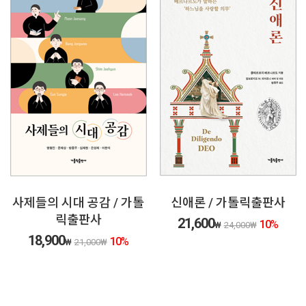
사제들의 시대 공감 / 가톨
신애론 / 가톨릭출판사
릭출판사
21,600
10
%
₩
24,000
₩
18,900
10
%
₩
21,000
₩