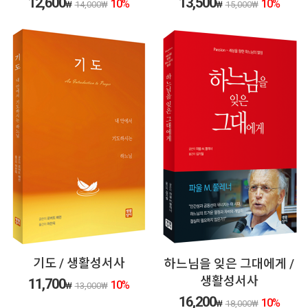
12,600
13,500
10
%
10
%
₩
14,000
₩
₩
15,000
₩
기도 / 생활성서사
하느님을 잊은 그대에게 /
생활성서사
11,700
10
%
₩
13,000
₩
16,200
10
%
₩
18,000
₩