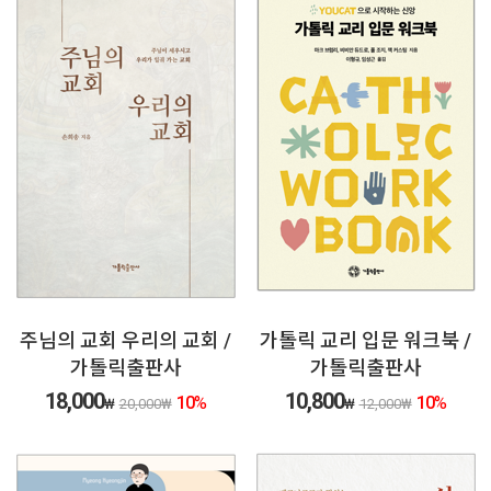
주님의 교회 우리의 교회 /
가톨릭 교리 입문 워크북 /
가톨릭출판사
가톨릭출판사
18,000
10,800
10
%
10
%
₩
20,000
₩
₩
12,000
₩