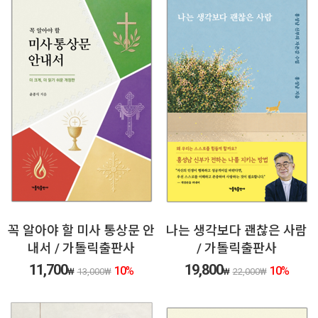
꼭 알아야 할 미사 통상문 안
나는 생각보다 괜찮은 사람
내서 / 가톨릭출판사
/ 가톨릭출판사
11,700
19,800
10
%
10
%
₩
13,000
₩
₩
22,000
₩