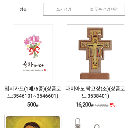
성물
쓰기성경
늘 푸른 성경 여정
엽서카드(1매/6종)(상품코
다미아노 탁고상(소)(상품코
드:3546101~3546601)
드:3538401)
500
16,200
5
%
₩
₩
17,000
₩